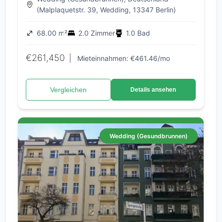
Nutzungspotenzial
(Malplaquetstr. 39, Wedding, 13347 Berlin)
68.00 m²
2.0 Zimmer
1.0 Bad
€261,450
|
Mieteinnahmen: €461.46/mo
Vergleichen
Details ansehen
Wedding (Gesundbrunnen)