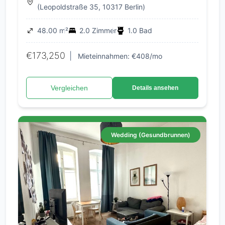
zur Eigennutzung ab 2030
(Leopoldstraße 35, 10317 Berlin)
48.00 m²
2.0 Zimmer
1.0 Bad
€173,250
|
Mieteinnahmen: €408/mo
Vergleichen
Details ansehen
Wedding (Gesundbrunnen)