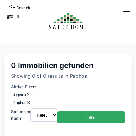
🇩🇪
Deutsch
🔐
Staff
Immobilien in Coral Bay, Paph
0 Immobilien gefunden
Showing 0 of 0 results in Paphos
Aktive Filter:
×
Zypern
×
Paphos
Sortieren
Filter
nach: