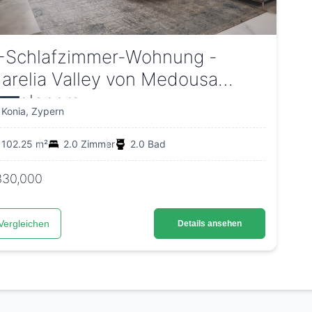
-Schlafzimmer-Wohnung -
arelia Valley von Medousa
evelopers
Konia, Zypern
102.25 m²
2.0 Zimmer
2.0 Bad
330,000
Vergleichen
Details ansehen