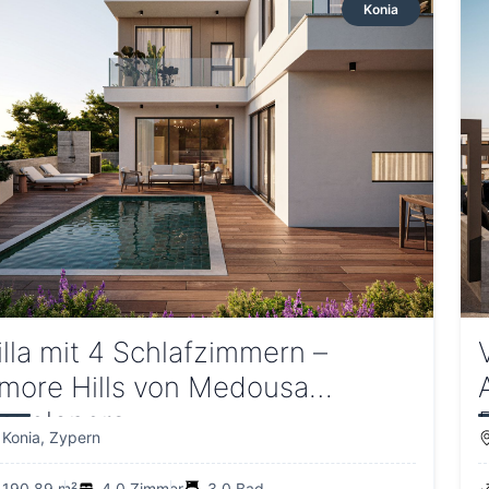
Konia
illa mit 4 Schlafzimmern –
more Hills von Medousa
evelopers
Konia, Zypern
190.89 m²
4.0 Zimmer
3.0 Bad