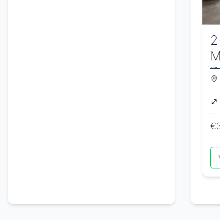
2
M
D
€