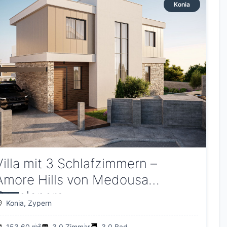
Konia
Villa mit 3 Schlafzimmern –
Amore Hills von Medousa
Developers
Konia, Zypern
153.60 m²
3.0 Zimmer
3.0 Bad