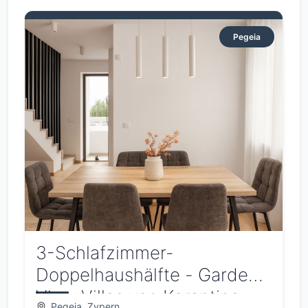
Pegeia
3-Schlafzimmer-
Doppelhaushälfte - Gardens
View Villas von Korantina
Pegeia, Zypern