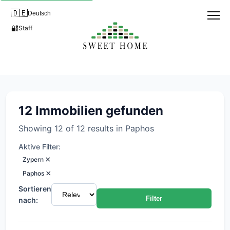
🇩🇪
Deutsch
🔐
Staff
Immobilien in Pegeia, Paphos
12 Immobilien gefunden
Showing 12 of 12 results in Paphos
Aktive Filter:
×
Zypern
×
Paphos
Sortieren
Filter
nach: