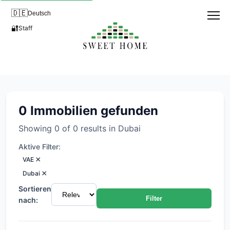
🇩🇪
Deutsch
🔐
Staff
Immobilien in Business Bay, D
0 Immobilien gefunden
Showing 0 of 0 results in Dubai
Aktive Filter:
×
VAE
×
Dubai
Sortieren
Filter
nach: