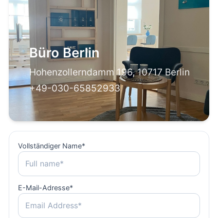
Büro Berlin
Hohenzollerndamm 196, 10717 Berlin
+49-030-65852933
Vollständiger Name
*
E-Mail-Adresse
*