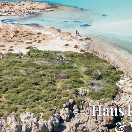
Haus 
& 