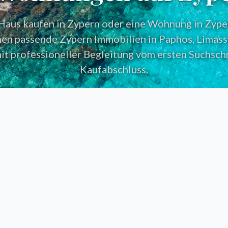
 Haus kaufen in Zypern oder eine Wohnung in Zype
en passende Zypern Immobilien in Paphos, Limass
mit professioneller Begleitung vom ersten Suchschr
Kaufabschluss.