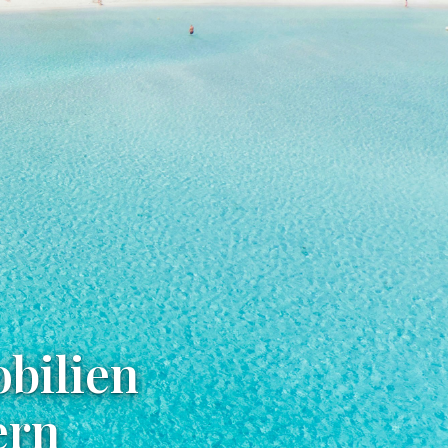
bilien
ern