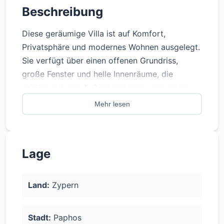
Beschreibung
Diese geräumige Villa ist auf Komfort,
Privatsphäre und modernes Wohnen ausgelegt.
Sie verfügt über einen offenen Grundriss,
große Fenster und helle Innenräume, die
nahtlos mit den Außenbereichen verbunden
sind. Die Grundstücksgröße bietet ausreichend
Mehr lesen
Platz für das Leben im Freien.
Built to the highest standards, the villa has
Lage
Class A energy efficiency, helping you reduce
energy costs while enjoying year-round
comfort. Each home comes equipped with
Land:
Zypern
underfloor heating and a VRF (Variable
Refrigerant Flow) cooling system, ensuring the
Stadt:
Paphos
perfect indoor temperature in every season.