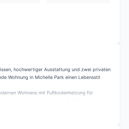
drissen, hochwertiger Ausstattung und zwei privaten
jede Wohnung in Michelle Park einen Lebensstil
modernen Wohnens mit Fußbodenheizung für
tem für ganzjährigen Komfort. Die Wohnung wurde
A gebaut, was niedrigere Betriebskosten und eine
e Fenster lassen viel natürliches Licht herein,
inierte und dennoch einladende Atmosphäre