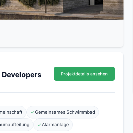
 Developers
Projektdetails ansehen
meinschaft
Gemeinsames Schwimmbad
aumaufteilung
Alarmanlage