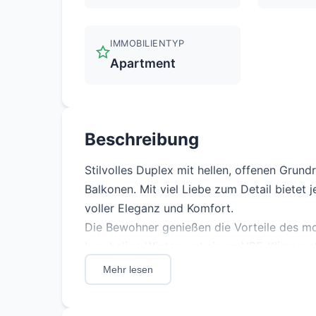
IMMOBILIENTYP
Apartment
Beschreibung
Stilvolles Duplex mit hellen, offenen Grun
Balkonen. Mit viel Liebe zum Detail bietet 
voller Eleganz und Komfort.
Die Bewohner genießen die Vorteile des 
kuschelige Winter und einem VRF-Klimasys
nach Energieeffizienzstandards der Klasse 
Mehr lesen
nachhaltige Lebensweise gewährleistet. Groß
während die moderne Architektur eine raff