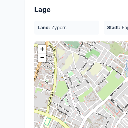
schafft.
Lage
Land:
Zypern
Stadt:
Pa
+
−