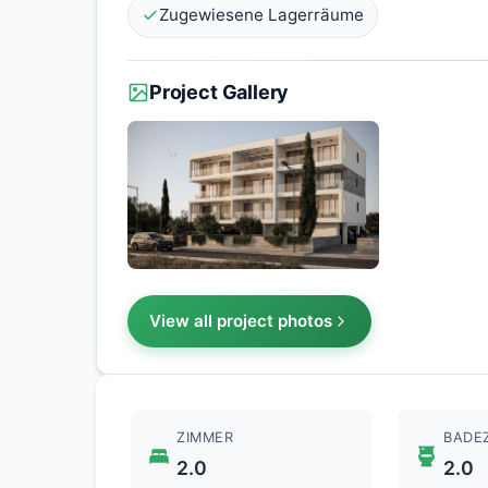
Zugewiesene Lagerräume
Project Gallery
View all project photos
ZIMMER
BADE
2.0
2.0