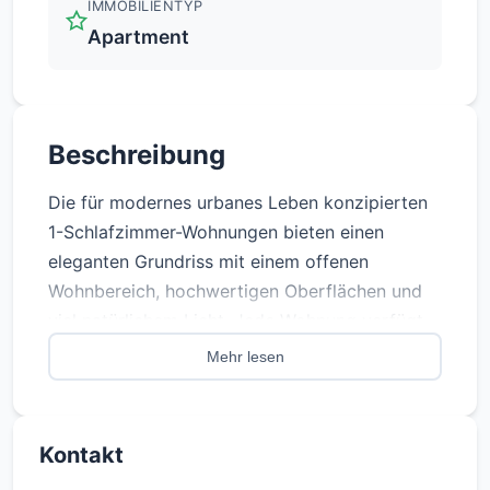
IMMOBILIENTYP
Apartment
Beschreibung
Die für modernes urbanes Leben konzipierten
1-Schlafzimmer-Wohnungen bieten einen
eleganten Grundriss mit einem offenen
Wohnbereich, hochwertigen Oberflächen und
viel natürlichem Licht. Jede Wohnung verfügt
über einen privaten Balkon mit Blick auf die
Mehr lesen
Stadt oder das Meer und schafft eine perfekte
Balance zwischen Komfort und modernem Stil.
Ideal für Einzelpersonen oder Paare, die einen
Kontakt
kultivierten Lebensstil in bester Lage von