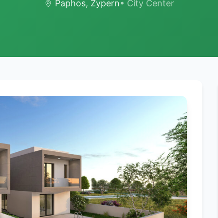
Paphos, Zypern
• City Center