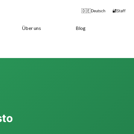
🔐
🇩🇪
Staff
Deutsch
Über uns
Blog
sto