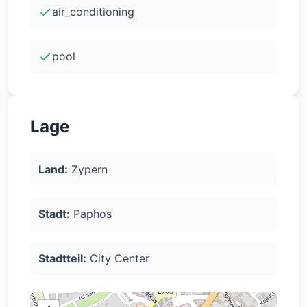
-Grundstücksgröße: 319,19 m2
air_conditioning
-Schwimmbad: Ja
pool
-Kategorie "Energieleistung": Energie-Effizienz:
(A)
Lage
Land:
Zypern
Stadt:
Paphos
Stadtteil:
City Center