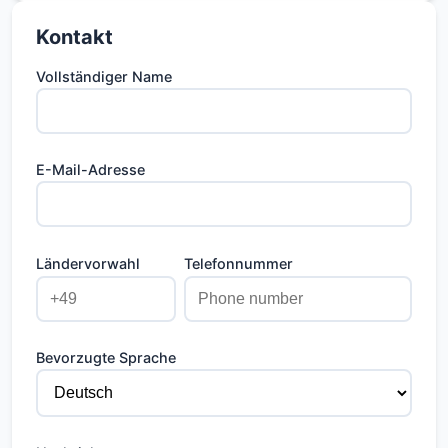
Verkehrsmitteln. Ideal für Berufstätige oder
Kontakt
kleine Familien, die urbanes Leben mit
maximalem Komfort wünschen.
Vollständiger Name
E-Mail-Adresse
Ländervorwahl
Telefonnummer
Bevorzugte Sprache