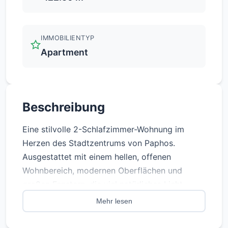
IMMOBILIENTYP
Apartment
Beschreibung
Eine stilvolle 2-Schlafzimmer-Wohnung im
Herzen des Stadtzentrums von Paphos.
Ausgestattet mit einem hellen, offenen
Wohnbereich, modernen Oberflächen und
großen Fenstern, die viel natürliches Licht
hereinlassen. Mit eigenem Balkon, sicherem
Mehr lesen
Parkplatz und bequemem Zugang zu
Geschäften, Restaurants und öffentlichen