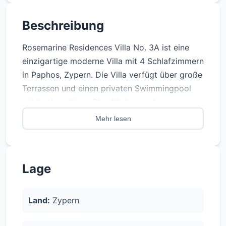
Beschreibung
Rosemarine Residences Villa No. 3A ist eine
einzigartige moderne Villa mit 4 Schlafzimmern
in Paphos, Zypern. Die Villa verfügt über große
Terrassen und einen privaten Swimmingpool
mit hochwertigen Oberflächen und
Spezifikationen. Die Villa liegt günstig in der
Mehr lesen
Nähe des Hafens von Paphos, der
Touristengegend, der Kings Avenue Mall und
verschiedenen anderen Geschäften, Bars und
Lage
Restaurants.
- Bauphase: Schlüsselfertig
Land:
Zypern
- Grundstücksgröße: 611,00 m2