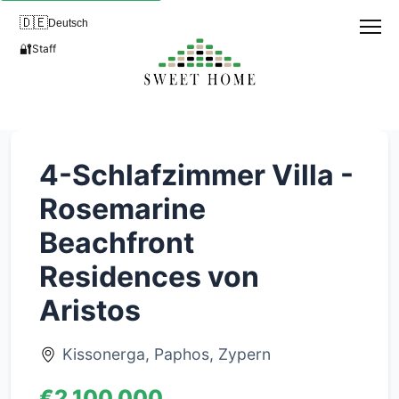
🇩🇪
Deutsch
🔐
Staff
4-Schlafzimmer Villa -
Rosemarine
Beachfront
Residences von
Aristos
Kissonerga, Paphos, Zypern
€2,100,000