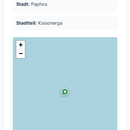
Stadt:
Paphos
- Schwimmbad: Ja
Stadtteil:
Kissonerga
- Kategorie Energieleistung: Energie-Effizienz
(A)
+
−