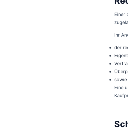
Re
Einer 
zugel
Ihr An
der re
Eigen
Vertra
Überp
sowie 
Eine u
Kaufp
Sch