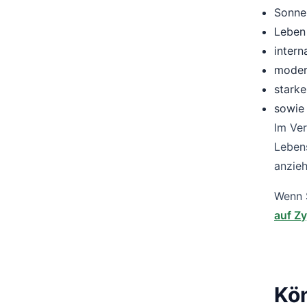
Sonne
Leben
intern
moder
stark
sowie 
Im Ver
Lebens
anzieh
Wenn S
auf Z
Kön