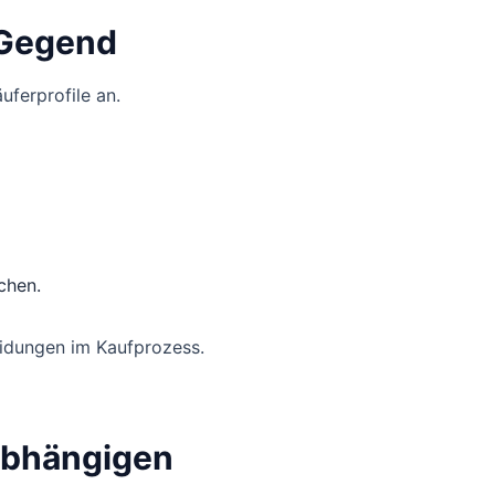
e Gegend
uferprofile an.
chen.
eidungen im Kaufprozess.
nabhängigen