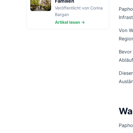
Familien
Veröffentlicht von Corina
Paphos
Bargan
Infras
Artikel lesen →
Von Wo
Region
Bevor 
Abläu
Dieser
Auslän
War
Paphos