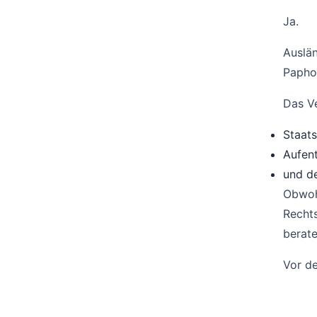
Ja.
Auslä
Papho
Das Ve
Staats
Aufent
und de
Obwohl
Rechts
berat
Vor de