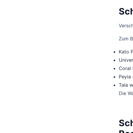
Sch
Versch
Zum Be
Kato P
Univer
Coral 
Peyia 
Tala 
Die Wa
Sch