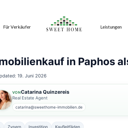
Für Verkäufer
Leistungen
mobilienkauf in Paphos a
pdated: 19. Juni 2026
Catarina Quinzereis
VON
Real Estate Agent
catarina@sweethome-immobilien.de
n
Zypern
Investition
Kaufleitfäden