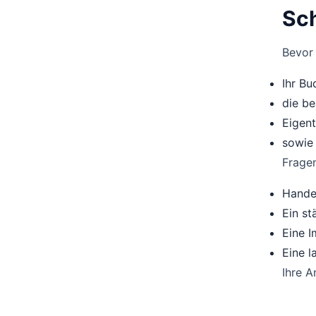
Sch
Bevor 
Ihr Bu
die be
Eigent
sowie 
Fragen
Handel
Ein st
Eine I
Eine l
Ihre A