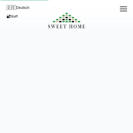
🇩🇪
Deutsch
🔐
Staff