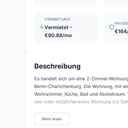
VERMIETUNG
HAUSG
Vermietet –
€164
€90.88/mo
Beschreibung
Es handelt sich um eine 2-Zimmer-Wohnung
Berlin-Charlottenburg. Die Wohnung, mit ei
Wohnzimmer, Küche, Bad und Abstellraum. Ve
sein oder möglicherweise Wohnung zur Se
+ Wohnfläche: ca. 46,59 m²
Mehr lesen
+ Sperrfrist: ca. 4 Jahre