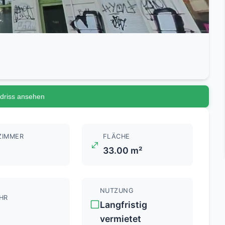
driss ansehen
ZIMMER
FLÄCHE
33.00 m²
NUTZUNG
HR
Langfristig
vermietet