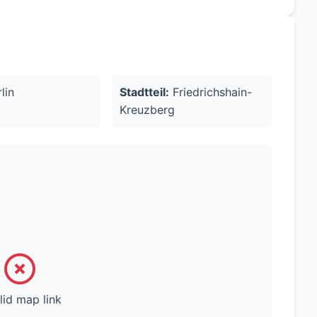
bestehendem Mieter)
lin
Stadtteil:
Friedrichshain-
Kreuzberg
in, einem lebendigen und stark nachgefragten
spotenzial.
e Immobilie in Berlin suchen.
lid map link