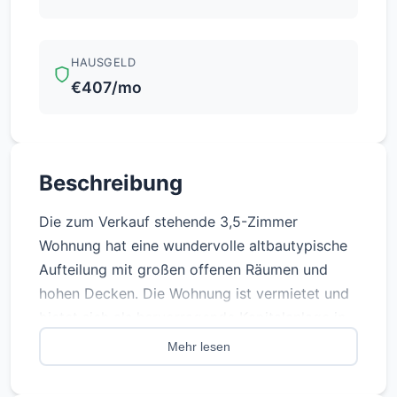
HAUSGELD
€407/mo
Beschreibung
Die zum Verkauf stehende 3,5-Zimmer
Wohnung hat eine wundervolle altbautypische
Aufteilung mit großen offenen Räumen und
hohen Decken. Die Wohnung ist vermietet und
bietet sich als hervorragende Kapitalanlage in
einem beliebten Wohnbezirk mit stark
Mehr lesen
steigenden Immobilienpreisen.