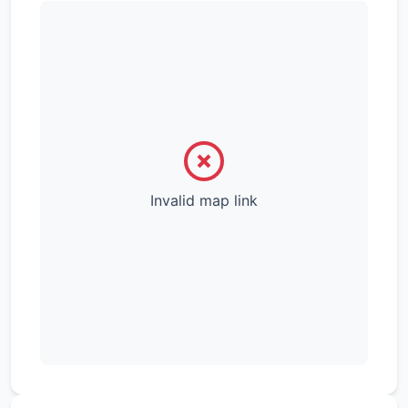
- Dielenböden
- Keller
- begrünter Innenhof mit Fahrradstellplätzen
- vermietet
Invalid map link