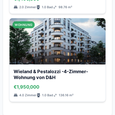
2.0 Zimmer
1.0 Bad
98.76 m²
WOHNUNG
Wieland & Pestalozzi -4-Zimmer-
Wohnung von D&H
€1,950,000
4.0 Zimmer
1.0 Bad
136.16 m²