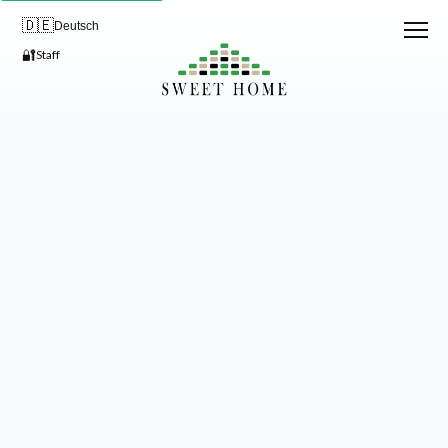
🇩🇪
Deutsch
🔐
Staff