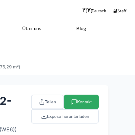
🔐
🇩🇪
Staff
Deutsch
Über uns
Blog
(76,29 m²)
 2-
Teilen
Kontakt
Exposé herunterladen
 (WE6))