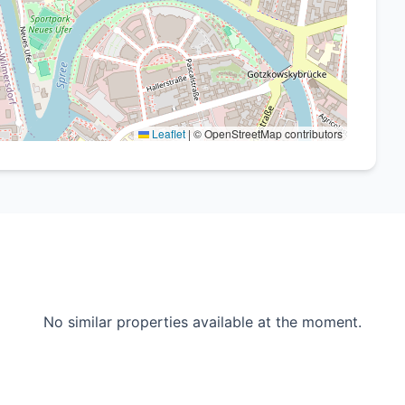
dtteil Moabit, der durch seine zentrale Lage, gute
 überzeugt. Einkaufsmöglichkeiten, öffentliche
Leaflet
|
© OpenStreetMap contributors
eitangebote befinden sich in unmittelbarer Nähe.
No similar properties available at the moment.