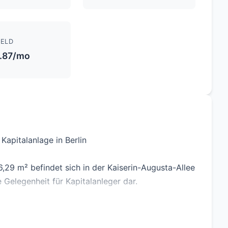
ELD
.87/mo
apitalanlage in Berlin
9 m² befindet sich in der Kaiserin-Augusta-Allee
e Gelegenheit für Kapitalanleger dar.
aher ideal als langfristige Kapitalanlage mit
ttokaltmiete beträgt 661 € pro Monat.