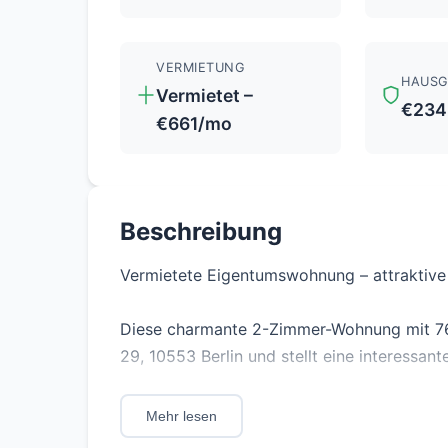
VERMIETUNG
HAUSG
Vermietet –
€234
€661/mo
Beschreibung
Vermietete Eigentumswohnung – attraktive K
Diese charmante 2-Zimmer-Wohnung mit 76,2
29, 10553 Berlin und stellt eine interessant
Die Wohnung ist vermietet und eignet sich d
Mehr lesen
sofortigen Mieteinnahmen. Die aktuelle Ne