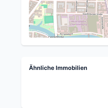
Kaufpreis: 210.000 €
Nettokaltmiete: 661 € / Monat
Lagebeschreibung
Die Immobilie befindet sich im Berliner Sta
Verkehrsanbindung und stetige Entwicklung
Verkehrsmittel sowie Restaurants und Freiz
Ähnliche Immobilien