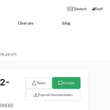
🔐
🇩🇪
Staff
Deutsch
Über uns
Blog
(76,29 m²)
 2-
Teilen
Kontakt
Exposé herunterladen
 (WE6))