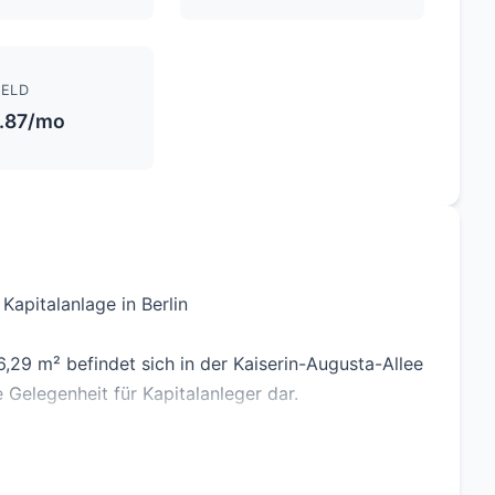
ELD
.87/mo
apitalanlage in Berlin
9 m² befindet sich in der Kaiserin-Augusta-Allee
e Gelegenheit für Kapitalanleger dar.
aher ideal als langfristige Kapitalanlage mit
ttokaltmiete beträgt 661 € pro Monat.