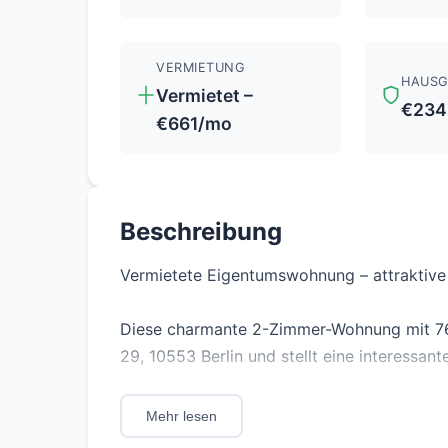
VERMIETUNG
HAUSG
Vermietet –
€234
€661/mo
Beschreibung
Vermietete Eigentumswohnung – attraktive K
Diese charmante 2-Zimmer-Wohnung mit 76,2
29, 10553 Berlin und stellt eine interessant
Die Wohnung ist vermietet und eignet sich d
Mehr lesen
sofortigen Mieteinnahmen. Die aktuelle Ne