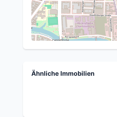
Kaufpreis: 210.000 €
Nettokaltmiete: 661 € / Monat
Lagebeschreibung
Die Immobilie befindet sich im Berliner Sta
Verkehrsanbindung und stetige Entwicklung
Verkehrsmittel sowie Restaurants und Freiz
Ähnliche Immobilien