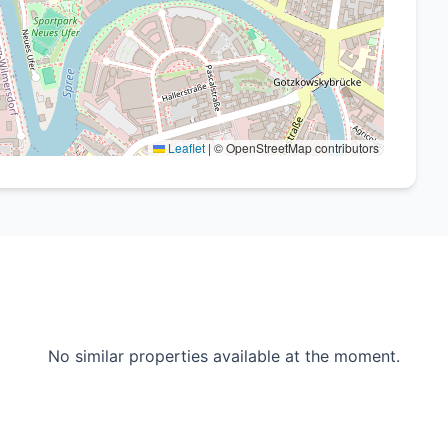
dtteil Moabit, der durch seine zentrale Lage, gute
 überzeugt. Einkaufsmöglichkeiten, öffentliche
Leaflet
|
© OpenStreetMap contributors
eitangebote befinden sich in unmittelbarer Nähe.
No similar properties available at the moment.