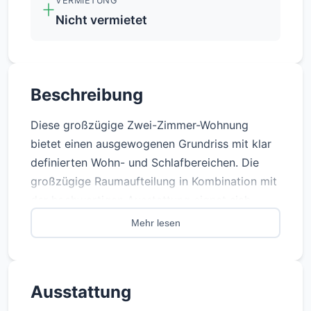
VERMIETUNG
Nicht vermietet
Beschreibung
Diese großzügige Zwei-Zimmer-Wohnung
bietet einen ausgewogenen Grundriss mit klar
definierten Wohn- und Schlafbereichen. Die
großzügige Raumaufteilung in Kombination mit
der hochwertigen Ausstattung eignet sich
sowohl für Eigennutzer, die Komfort und Ruhe
Mehr lesen
suchen, als auch für Investoren, die eine
langfristig stabile Nachfrage in bester Lage
anstreben. Marshall One ist eine exklusive
Ausstattung
Wohnanlage in der Marshallstraße 1 im