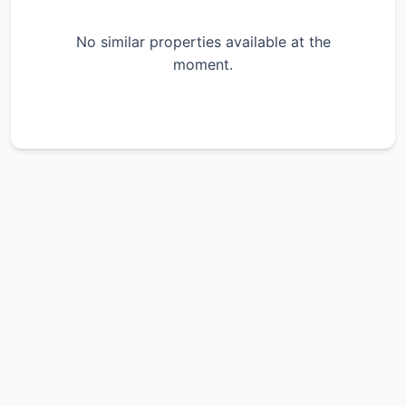
Schlachtensee und der Krummen Lanke, die
zahlreiche Möglichkeiten für Aktivitäten im
No similar properties available at the
Freien bieten. Die Nachbarschaft bietet auch
moment.
eine hervorragende Infrastruktur für den
täglichen Bedarf, einschließlich
Einkaufsmöglichkeiten, Schulen, kulturellen
Attraktionen und öffentlichen Verkehrsmitteln,
und ist damit eine sehr begehrte Adresse für
Familien und Berufstätige, die einen
ausgewogenen urbanen Lebensstil suchen