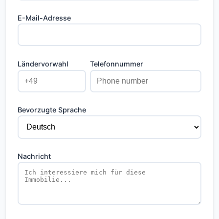
Für weitere Informationen oder zur
E-Mail-Adresse
Vereinbarung eines Besichtigungstermins
freuen wir uns auf Ihre Kontaktaufnahme.
Ländervorwahl
Telefonnummer
Bevorzugte Sprache
Nachricht