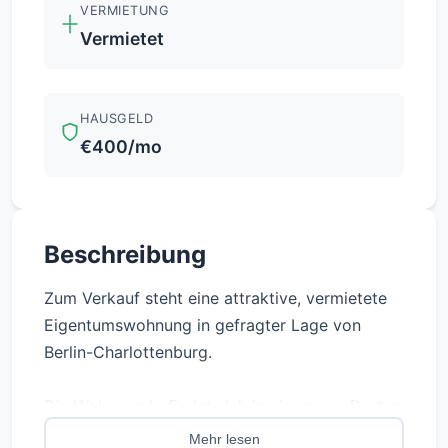
VERMIETUNG
Vermietet
HAUSGELD
€400/mo
Beschreibung
Zum Verkauf steht eine attraktive, vermietete
Eigentumswohnung in gefragter Lage von
Berlin-Charlottenburg.
Die Wohnung befindet sich in einem gepflegten
Wohngebäude aus dem Jahr 1930 und bietet
Mehr lesen