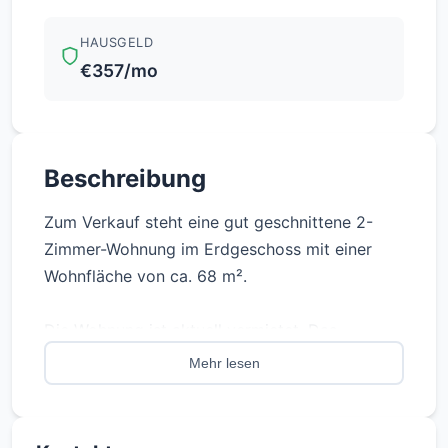
HAUSGELD
€357/mo
Beschreibung
Zum Verkauf steht eine gut geschnittene 2-
Zimmer-Wohnung im Erdgeschoss mit einer
Wohnfläche von ca. 68 m².
Die Wohnung ist aktuell vermietet. Das
bestehende Mietverhältnis besteht seit 2014
Mehr lesen
und bietet somit eine langfristige und stabile
Einnahmesituation für Kapitalanleger.