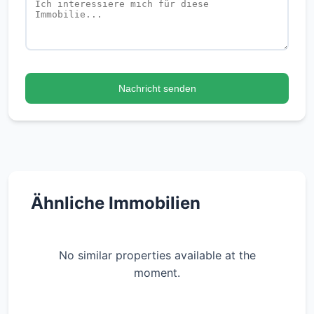
ca. 68 m² Wohnfläche
2 Zimmer
Erdgeschosslage
Langjähriges Mietverhältnis seit 2014
Nachricht senden
Aktuell genehmigte Untervermietung (bis Ende
August)
Separater Straßenzugang – ideal für
kombinierte Wohn- und Gewerbenutzung
Flexible Nutzungsmöglichkeiten (vorbehaltlich
Genehmigung)
Ähnliche Immobilien
Die Wohnung eignet sich sowohl für
Kapitalanleger als auch für Selbstnutzer oder
No similar properties available at the
Freiberufler, die Wohnen und Arbeiten
moment.
miteinander verbinden möchten.