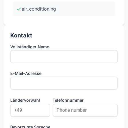
Lebensweise für Studenten, Berufstätige und
air_conditioning
Familien gleichermaßen. - Apartment Floor:
Erste Etage - Bauphase: Off Plan -
Schwimmbad: Nein -
Kontakt
Energieleistungskategorie: Energie-Effizienz:
(A)
Vollständiger Name
E-Mail-Adresse
Ländervorwahl
Telefonnummer
Bevorzugte Sprache