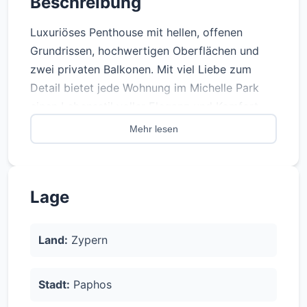
Beschreibung
Luxuriöses Penthouse mit hellen, offenen
Grundrissen, hochwertigen Oberflächen und
zwei privaten Balkonen. Mit viel Liebe zum
Detail bietet jede Wohnung im Michelle Park
einen Lebensstil voller Eleganz und Komfort.
Die Bewohner genießen die Vorteile des
Mehr lesen
modernen Wohnens mit Fußbodenheizung für
kuschelige Winter und einem VRF-Klimasystem
für ganzjährigen Komfort. Die Wohnung wurde
Lage
nach Energieeffizienzstandards der Klasse A
gebaut, was niedrigere Betriebskosten und eine
nachhaltige Lebensweise gewährleistet. Große
Land:
Zypern
Fenster lassen viel natürliches Licht herein,
während die moderne Architektur eine
Stadt:
Paphos
raffinierte und dennoch einladende