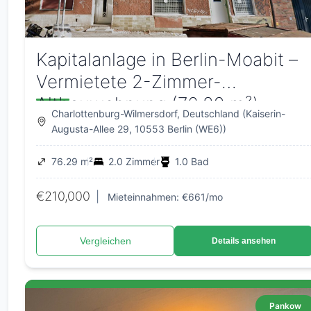
Kapitalanlage in Berlin-Moabit –
Vermietete 2-Zimmer-
Altbauwohnung (76,29 m²)
Charlottenburg-Wilmersdorf, Deutschland (Kaiserin-
Augusta-Allee 29, 10553 Berlin (WE6))
76.29 m²
2.0 Zimmer
1.0 Bad
€210,000
|
Mieteinnahmen: €661/mo
Vergleichen
Details ansehen
Pankow