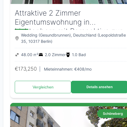
Attraktive 2 Zimmer
Eigentumswohnung in
Lichtenberg mit Perspektive zur
Wedding (Gesundbrunnen), Deutschland (Leopoldstraße
Eigennutzung ab 2030
35, 10317 Berlin)
48.00 m²
2.0 Zimmer
1.0 Bad
€173,250
|
Mieteinnahmen: €408/mo
Vergleichen
Details ansehen
Schöneberg