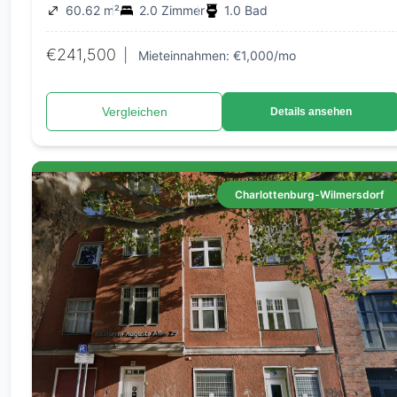
60.62 m²
2.0 Zimmer
1.0 Bad
€241,500
|
Mieteinnahmen: €1,000/mo
Vergleichen
Details ansehen
Charlottenburg-Wilmersdorf