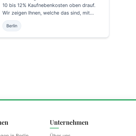
10 bis 12% Kaufnebenkosten oben drauf.
Wir zeigen Ihnen, welche das sind, mit
Beispielrechnung, damit Sie von Anfang an
Berlin
klar planen und keine Überraschung
erleben.
nen
Unternehmen
en in Berlin
Über uns