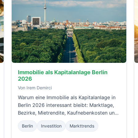
Immobilie als Kapitalanlage Berlin
2026
Von Irem Demirci
Warum eine Immobilie als Kapitalanlage in
Berlin 2026 interessant bleibt: Marktlage,
Bezirke, Mietrendite, Kaufnebenkosten und
ein praktischer Rahmen für internationale
Berlin
Investition
Markttrends
Investoren.