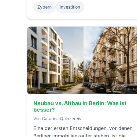
ob Sie auf der Suche nach einer
Zypern
Investition
Ferienimmobilie, einer Immobilie zum
Umziehen oder einer
Investitionsmöglichkeit sind – es ist
unerlässlich, den Kaufprozess zu verstehen,
bevor Sie eine Kaufentscheidung treffen.
Neubau vs. Altbau in Berlin: Was ist
besser?
Von Catarina Quinzereis
Eine der ersten Entscheidungen, vor denen
Berliner Immobilienkäufer stehen, ist die