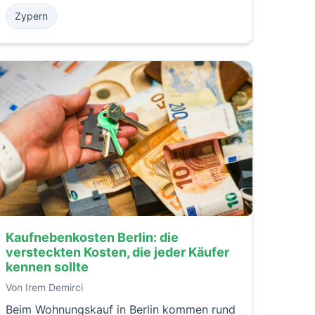
Familienvillen und Anlageobjekten reicht.
Zypern
Dieser Leitfaden stellt die beliebtesten
Gegenden in Paphos vor und erläutert, für
welche Art von Käufern sich die einzelnen
Standorte am besten eignen.
Kaufnebenkosten Berlin: die
versteckten Kosten, die jeder Käufer
kennen sollte
Von Irem Demirci
Beim Wohnungskauf in Berlin kommen rund