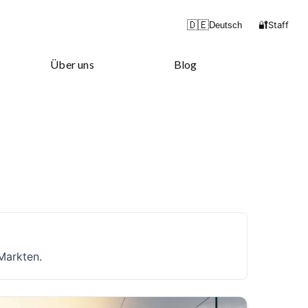
🔐
🇩🇪
Staff
Deutsch
Über uns
Blog
Markten.