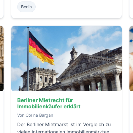
Familienleben. Von hervorragenden Schulen
Berlin
und Parks bis hin zu einer guten
Verkehrsanbindung und lokalen
Einrichtungen – dieser Leitfaden stellt
einige der besten Berliner Stadtteile für
Familien vor.
Berliner Mietrecht für
Immobilienkäufer erklärt
Von Corina Bargan
Der Berliner Mietmarkt ist im Vergleich zu
vielen internationalen Immobilienmärkten