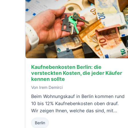
Kaufnebenkosten Berlin: die
versteckten Kosten, die jeder Käufer
kennen sollte
Von Irem Demirci
Beim Wohnungskauf in Berlin kommen rund
10 bis 12% Kaufnebenkosten oben drauf.
Wir zeigen Ihnen, welche das sind, mit
Beispielrechnung, damit Sie von Anfang an
Berlin
klar planen und keine Überraschung