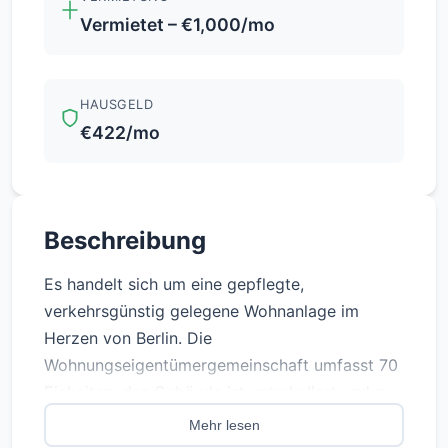
Vermietet – €1,000/mo
HAUSGELD
€422/mo
Beschreibung
Es handelt sich um eine gepflegte,
verkehrsgünstig gelegene Wohnanlage im
Herzen von Berlin. Die
Wohnungseigentümergemeinschaft umfasst 70
Einheiten, das Gebäude ist unterkellert und zu
jeder Wohneinheit gehört ein eigener
Mehr lesen
Abstellraum. Die Wohnungen werden über