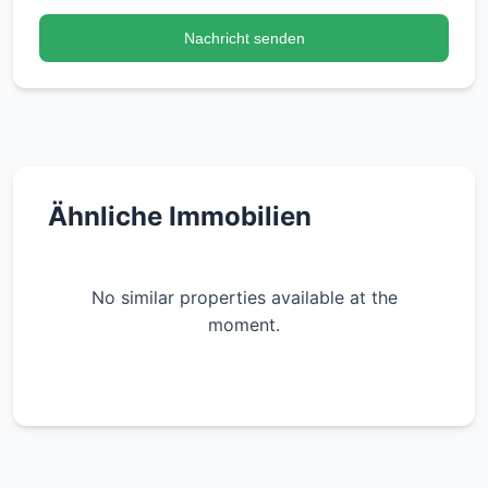
vielfältige Möglichkeiten der Naherholung. Die
Nachricht senden
zentrale Lage in Berlin bietet Ihnen eine
hervorragende Anbindung an öffentliche
Verkehrsmittel, Einkaufsmöglichkeiten und ein
vielfältiges Freizeitangebot.
Ähnliche Immobilien
No similar properties available at the
moment.