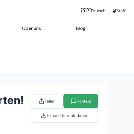
🔐
🇩🇪
Staff
Deutsch
Über uns
Blog
rten!
Teilen
Kontakt
Exposé herunterladen