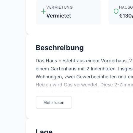
VERMIETUNG
HAUSG
Vermietet
€130
Beschreibung
Das Haus besteht aus einem Vorderhaus, 2 
einem Gartenhaus mit 2 Innenhöfen. Insges
Wohnungen, zwei Gewerbeeinheiten und e
Heizen wird Gas verwendet. Diese 2-Zimm
sich auf der Rückseite des Gebäudes. Das 
Aufteilung in bester Lage in Moabit nahe d
Mehr lesen
Immobilie zu einemidealen Investment mit 
wird vermietet verkauft.
Lage
Die Huttenstraße liegt im facettenreichen Be