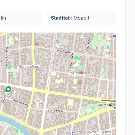
taurants, ruhige
lin
Stadtteil:
Moabit