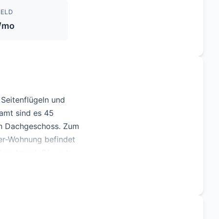
ELD
/mo
Seitenflügeln und
amt sind es 45
in Dachgeschoss. Zum
er-Wohnung befindet
Apartment. Die gute
er Spree macht diese
großem Potenzial!. Es
rliner Stadtteil