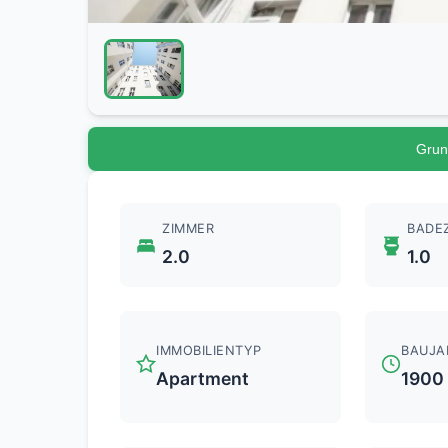
Grun
ZIMMER
BADE
2.0
1.0
IMMOBILIENTYP
BAUJA
Apartment
1900