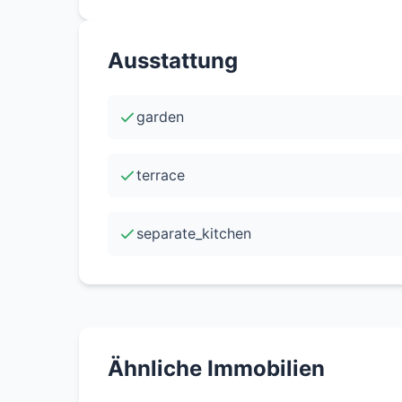
Die lichtdurchfluteten Räume bieten Ihnen 
Ausstattung
gestalten. Eine schöne Terrasse ziert die
garden
terrace
separate_kitchen
Ähnliche Immobilien