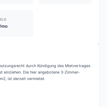
ELD
/mo
tnutzungsrecht durch Kündigung des Mietvertrages
t einziehen. Die hier angebotene 3-Zimmer-
2, ist derzeit vermietet.
achgeschoss des repräsentativen Altbauensembles,
tene Wohnung ist seit 1986 vermietet und befindet
tand.