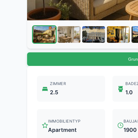
Grun
ZIMMER
BADE
2.5
1.0
IMMOBILIENTYP
BAUJA
Apartment
1900