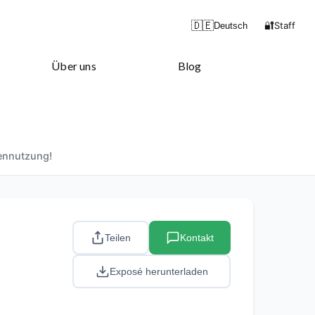
🔐
🇩🇪
Staff
Deutsch
Über uns
Blog
ennutzung!
Teilen
Kontakt
Exposé herunterladen