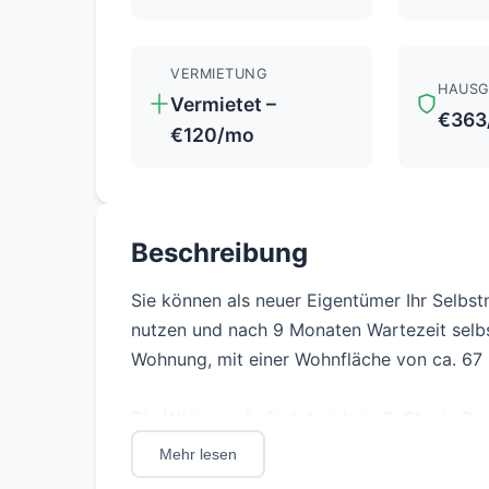
VERMIETUNG
HAUSG
Vermietet –
€363
€120/mo
Beschreibung
Sie können als neuer Eigentümer Ihr Selbs
nutzen und nach 9 Monaten Wartezeit selbs
Wohnung, mit einer Wohnfläche von ca. 67 m
Die Wohnung befindet sich im 5. Stock, D
ein Aufzug ist nicht vorhanden! Die angebo
Mehr lesen
sich in einem renovierungsbedürftigen Zus