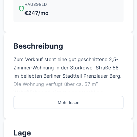
HAUSGELD
€247/mo
Beschreibung
Zum Verkauf steht eine gut geschnittene 2,5-
Zimmer-Wohnung in der Storkower Straße 58
im beliebten Berliner Stadtteil Prenzlauer Berg.
Die Wohnung verfügt über ca. 57 m²
Wohnfläche und eignet sich sowohl als
Kapitalanlage als auch perspektivisch zur
Mehr lesen
Eigennutzung.
Die Wohnung ist derzeit vermietet, eine
Lage
Eigennutzung ist grundsätzlich möglich. Sie