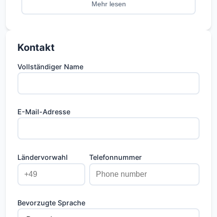
offene Wohnbereiche, einen angelegten Garten
Mehr lesen
und Zugang zu den erstklassigen Einrichtungen
des Resorts, einschließlich Spa, Fitnessstudio,
gehobener Küche und Concierge.
Kontakt
Vollständiger Name
E-Mail-Adresse
Ländervorwahl
Telefonnummer
Bevorzugte Sprache