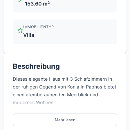
153.60 m²
IMMOBILIENTYP
Villa
Beschreibung
Dieses elegante Haus mit 3 Schlafzimmern in
der ruhigen Gegend von Konia in Paphos bietet
einen atemberaubenden Meerblick und
modernes Wohnen.
Die Villa verfügt über eine durchgehende
Mehr lesen
Fußbodenheizung, eine VRF-Klimaanlage und