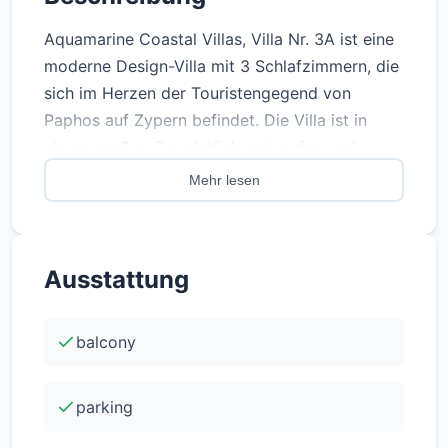
Aquamarine Coastal Villas, Villa Nr. 3A ist eine
moderne Design-Villa mit 3 Schlafzimmern, die
sich im Herzen der Touristengegend von
Paphos auf Zypern befindet. Die Villa ist in
einem großen Grundstück entworfen und
genießt einen privaten Swimmingpool mit
Mehr lesen
geräumigen Außenbereichen. Die Villa befindet
sich vor einem der berühmtesten Sandstrände
in Paphos und genießt einfachen Zugang zu
Ausstattung
einer Vielzahl von Restaurants, Kneipen, Bars
5-Sterne-Strand-Resorts und anderen
Annehmlichkeiten.
balcony
-Status: Verfügbar -Bauphase: Off Plan -
parking
Grundstücksgröße: 449,90 m2 -Schwimmbad:
Ja -Energieeffizienzklasse: Energie-Effizienz: