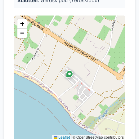
Stadtteil:
Geroskipou (Yeroskipou)
+
−
Leaflet
|
© OpenStreetMap contributors