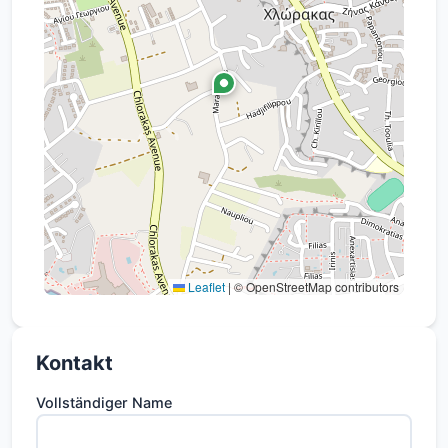
Häuser ideal zum Entspannen und Unterhalten
machen. Zur Ausstattung gehören außerdem
ein VRF-Kühlsystem, eine externe
Wärmedämmung und moderne,
energieeffiziente Aluminiumfenster und -türen,
die eine hervorragende Klimakontrolle und
einen geringeren Energieverbrauch
ermöglichen.
Leaflet
|
© OpenStreetMap contributors
Kontakt
Vollständiger Name