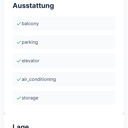
Ausstattung
Annehmlichkeiten und Attraktionen entfernt.
balcony
parking
elevator
air_conditioning
storage
Lage