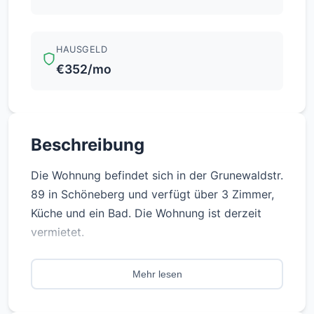
HAUSGELD
€352/mo
Beschreibung
Die Wohnung befindet sich in der Grunewaldstr.
89 in Schöneberg und verfügt über 3 Zimmer,
Küche und ein Bad. Die Wohnung ist derzeit
vermietet.
Selbstnutzung ist ab 2028 durch Kündigung
Mehr lesen
des Mietvertrages möglich und die Wartezeit
beträgt 9 Monate.