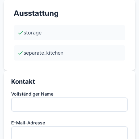
Ausstattung
Ausstattung/Merkmale:
- geräumiges Wohnzimmer
storage
- drei Zimmer
- geräumige Küche
separate_kitchen
- Badezimmer mit Dusche und Waschmaschine
- Gasheizung
- Doppelfenster
Kontakt
- Keller
Vollständiger Name
E-Mail-Adresse