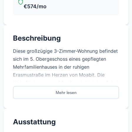
€574/mo
Beschreibung
Diese großzügige 3-Zimmer-Wohnung befindet
sich im 5. Obergeschoss eines gepflegten
Mehrfamilienhauses in der ruhigen
Erasmustraße im Herzen von Moabit. Die
Wohnfläche von ca. 90 m² verteilt sich auf drei
separat begehbare Zimmer, was die Wohnung
Mehr lesen
auch für Kapitalanleger besonders attraktiv
macht. Der helle Wohnbereich mit Zugang zum
sonnigen Balkon schafft eine angenehme
Ausstattung
Wohnatmosphäre. Die separate Küche ist mit
einem Fenster ausgestattet und bietet