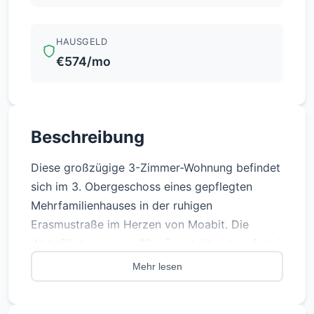
HAUSGELD
€574/mo
Beschreibung
Diese großzügige 3-Zimmer-Wohnung befindet
sich im 3. Obergeschoss eines gepflegten
Mehrfamilienhauses in der ruhigen
Erasmustraße im Herzen von Moabit. Die
Wohnfläche von ca. 90 m² verteilt sich auf drei
separat begehbare Zimmer, was die Wohnung
Mehr lesen
auch für Kapitalanleger besonders attraktiv
macht. Der helle Wohnbereich mit Zugang zum