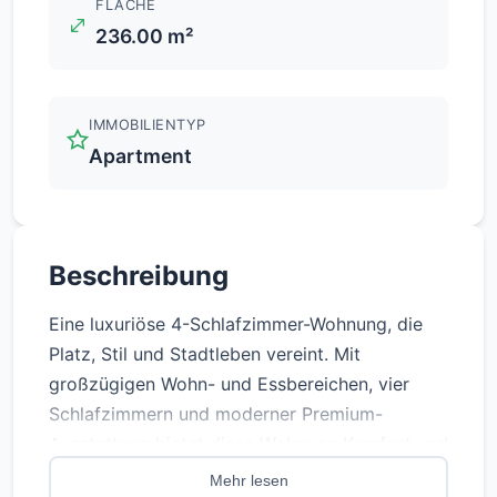
FLÄCHE
236.00 m²
IMMOBILIENTYP
Apartment
Beschreibung
Eine luxuriöse 4-Schlafzimmer-Wohnung, die
Platz, Stil und Stadtleben vereint. Mit
großzügigen Wohn- und Essbereichen, vier
Schlafzimmern und moderner Premium-
Ausstattung bietet diese Wohnung Komfort und
Flexibilität. Die Lage im Hochhaus bietet einen
Mehr lesen