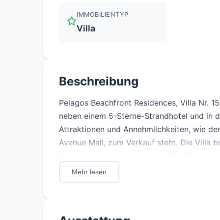
IMMOBILIENTYP
Villa
Beschreibung
Pelagos Beachfront Residences, Villa Nr. 15 
neben einem 5-Sterne-Strandhotel und in d
Attraktionen und Annehmlichkeiten, wie de
Avenue Mall, zum Verkauf steht. Die Villa 
Swimmingpool auf einem großen Grundstück
Spezifikationen und die einzigartige Lage b
Mehr lesen
mediterranen Lebensstil auf Zypern zu gen
-Entwurf Typ: F1 -Phase: 0.00 -Bauphase: 