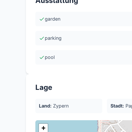
Ausstattung
Schwimmbad: Ja -Energieeffizienz-Kategorie
garden
parking
pool
Lage
Land:
Zypern
Stadt:
Pa
+