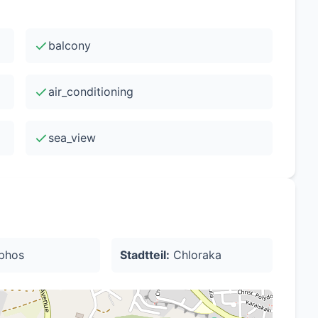
: Energie-Effizienz: (B)
balcony
air_conditioning
sea_view
phos
Stadtteil:
Chloraka