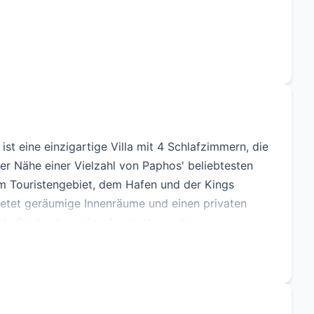
ist eine einzigartige Villa mit 4 Schlafzimmern, die
er Nähe einer Vielzahl von Paphos' beliebtesten
m Touristengebiet, dem Hafen und der Kings
bietet geräumige Innenräume und einen privaten
. Die hochwertige Ausstattung, die
ieten Elite-Käufern die Möglichkeit, den luxuriösen
ießen.
Off Plan -Grundstücksgröße: 448.00 m2 -