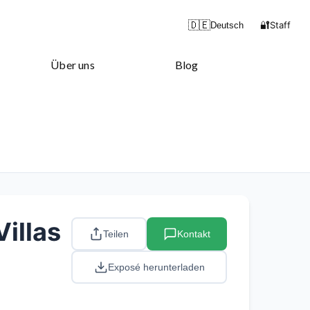
🔐
🇩🇪
Staff
Deutsch
Über uns
Blog
illas
Teilen
Kontakt
Exposé herunterladen