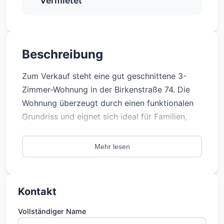
Vermietet
Beschreibung
Zum Verkauf steht eine gut geschnittene 3-
Zimmer-Wohnung in der Birkenstraße 74. Die
Wohnung überzeugt durch einen funktionalen
Grundriss und eignet sich ideal für Familien,
Paare oder zur Vermietung als
Wohngemeinschaft.
Mehr lesen
Das Wohnhaus befindet sich in einem
gepflegten Zustand. Es ist vollständig
Kontakt
unterkellert, die Fernwärmeheizung stammt aus
dem Jahr 2023. Die Fenster wurden 2025
Vollständiger Name