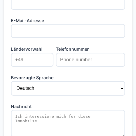
erneuert, die Fassadensanierung ist 2025
abgeschlossen worden.
E-Mail-Adresse
Die Wohnung ist derzeit vermietet; eine
Nutzung zu Eigenzwecken ist nach 9 Monaten
möglich.
Ländervorwahl
Telefonnummer
-3 Zimmer mit klarer Raumaufteilung
-Separate Küche
-Süd-Balkon mit Zugang vom Wohnbereich
Bevorzugte Sprache
-Badezimmer mit Badewanne
-Kellerabteil inklusive
-Personenaufzug im Gebäude
Nachricht