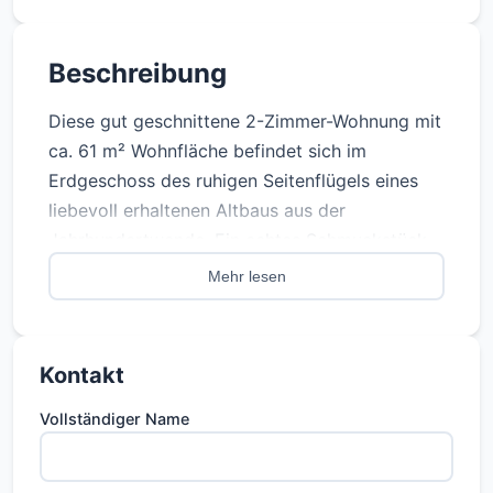
Beschreibung
Diese gut geschnittene 2-Zimmer-Wohnung mit
ca. 61 m² Wohnfläche befindet sich im
Erdgeschoss des ruhigen Seitenflügels eines
liebevoll erhaltenen Altbaus aus der
Jahrhundertwende. Ein echtes Schmuckstück
im Herzen von Prenzlauer Berg – nur wenige
Mehr lesen
Schritte vom Mauerpark entfernt.
Wohnung
Kontakt
Die Wohnung überzeugt durch ihren
Vollständiger Name
klassischen Altbaucharakter und eine
angenehme Raumaufteilung: