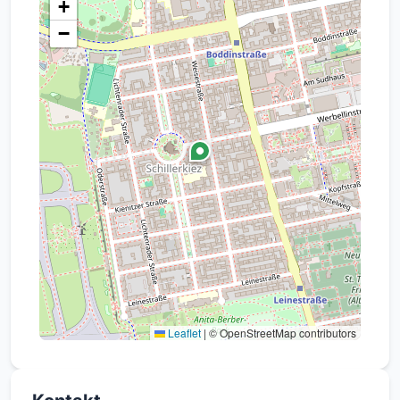
+
−
Leaflet
|
© OpenStreetMap contributors