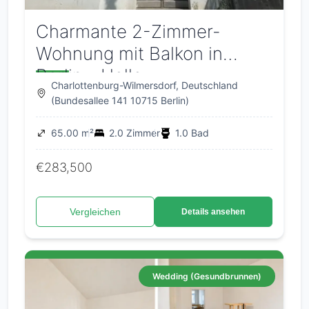
Charmante 2-Zimmer-
Wohnung mit Balkon in
Berlin - Helle
Charlottenburg-Wilmersdorf, Deutschland
Raumaufteilung & attraktives
(Bundesallee 141 10715 Berlin)
Investment
65.00 m²
2.0 Zimmer
1.0 Bad
€283,500
Vergleichen
Details ansehen
Wedding (Gesundbrunnen)