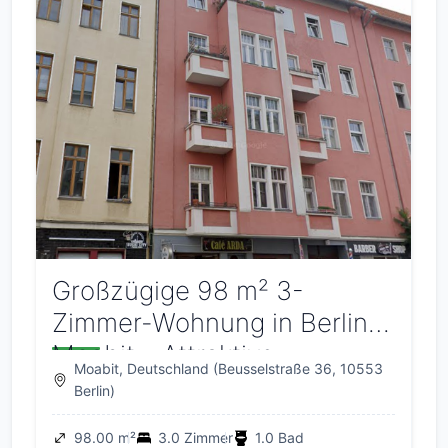
Großzügige 98 m² 3-
Zimmer-Wohnung in Berlin-
Moabit – Attraktive
Moabit, Deutschland (Beusselstraße 36, 10553
Kapitalanlage mit
Berlin)
Eigenbedarfsperspektive
98.00 m²
3.0 Zimmer
1.0 Bad