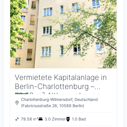
Vermietete Kapitalanlage in
Berlin-Charlottenburg –
79,58 m² Altbauwohnung
Charlottenburg-Wilmersdorf, Deutschland
mit Fernwärme
(Fabriciusstraße 26, 10589 Berlin)
79.58 m²
3.0 Zimmer
1.0 Bad