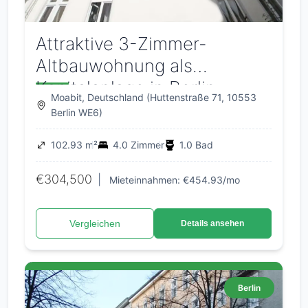
Attraktive 3-Zimmer-
Altbauwohnung als
Kapitalanlage in Berlin-
Moabit, Deutschland (Huttenstraße 71, 10553
Moabit – vermietet
Berlin WE6)
102.93 m²
4.0 Zimmer
1.0 Bad
€304,500
|
Mieteinnahmen: €454.93/mo
Vergleichen
Details ansehen
Berlin