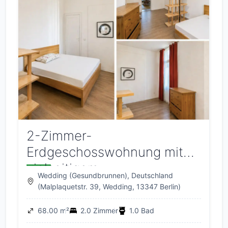
2-Zimmer-
Erdgeschosswohnung mit
vielseitigem
Wedding (Gesundbrunnen), Deutschland
Nutzungspotenzial
(Malplaquetstr. 39, Wedding, 13347 Berlin)
68.00 m²
2.0 Zimmer
1.0 Bad