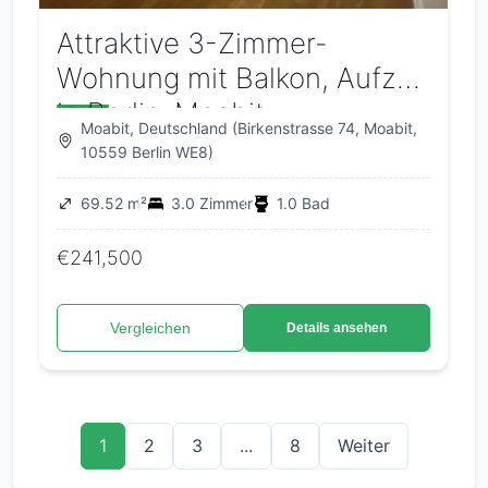
Attraktive 3-Zimmer-
Wohnung mit Balkon, Aufzug
in Berlin-Moabit,
Moabit, Deutschland (Birkenstrasse 74, Moabit,
Kapitalanlage oder
10559 Berlin WE8)
Eigennutzung
69.52 m²
3.0 Zimmer
1.0 Bad
€241,500
Vergleichen
Details ansehen
1
2
3
...
8
Weiter