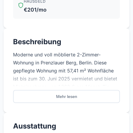
HAUSGELD
€201/mo
Beschreibung
Moderne und voll möblierte 2-Zimmer-
Wohnung in Prenzlauer Berg, Berlin. Diese
gepflegte Wohnung mit 57,41 m² Wohnfläche
ist bis zum 30. Juni 2025 vermietet und bietet
Mieteinnahmen von 1.362 € pro Monat. Sie
verfügt über ein gemütliches Wohnzimmer, ein
Mehr lesen
geräumiges Schlafzimmer und ein Bad mit
Badewanne. Sie wurde 1939 erbaut und ist mit
einem fossilen Heizsystem mit Kraft-Wärme-
Ausstattung
Kopplung ausgestattet (2008 installiert). Die