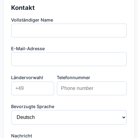
Mieteinnahmen: ca. 732 € monatlich
Kontakt
(Warmmiete)
Vollständiger Name
E-Mail-Adresse
Ländervorwahl
Telefonnummer
Bevorzugte Sprache
Nachricht