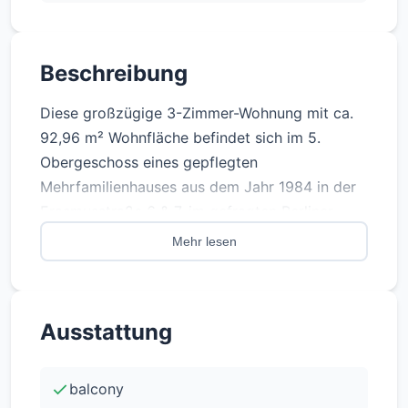
Beschreibung
Diese großzügige 3-Zimmer-Wohnung mit ca.
92,96 m² Wohnfläche befindet sich im 5.
Obergeschoss eines gepflegten
Mehrfamilienhauses aus dem Jahr 1984 in der
Erasmusstraße 6 & 7, im gefragten Berliner
Stadtteil Moabit / Mitte.
Mehr lesen
Die Wohnung verfügt über drei gut
geschnittene Zimmer, ein Badezimmer, einen
Ausstattung
Balkon und einen praktischen Kellerraum. Durch
ihre Lage im Vorderhaus und den funktionalen
Grundriss bietet sie ein attraktives Wohngefühl
balcony